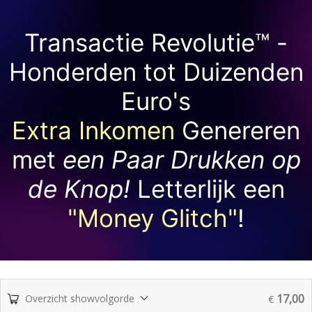
Transactie Revolutie™ -
Honderden tot Duizenden
Euro's
Extra Inkomen
Genereren
met
een Paar Drukken op
de Knop!
Letterlijk een
"Money Glitch"
!
17,00
Overzicht showvolgorde
€