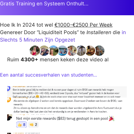
Ga
Gratis Training en Systeem Onthult...
naar
de
Hoe Ik In 2024 tot wel
€1000-€2500 Per Week
inhoud
Genereer Door “Liquiditeit Pools” te
Installeren
die
in
Slechts 5 Minuten Zijn Opgezet
Ruim
4300+
mensen keken deze video al
Een aantal succesverhalen van studenten...