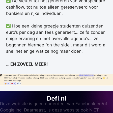
De sleutel tot het genereren van voorspelbare
cashflow, tot nu toe alleen gereserveerd voor
bankiers en rijke individuen.
Hoe een kleine groepje studenten duizenden
euro’s per dag aan fees genereert… zelfs zonder
enige ervaring en met overvolle agenda’s… ze
begonnen hiermee “on the side”, maar dit werd al
snel het enige wat ze nog maar doen.
… EN ZOVEEL MEER!
Deze website is geen onderdeel van Facebook en/of
Google Inc. Daarnaast, is deze website ook NIET