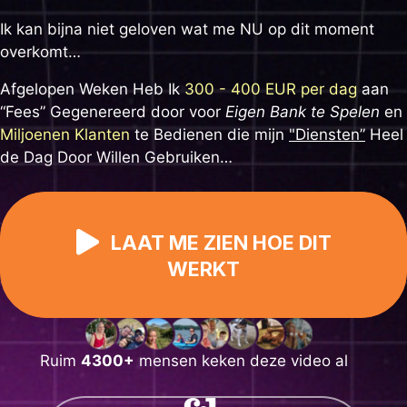
Ga
Ik kan bijna niet geloven wat me NU op dit moment
naar
overkomt…
de
inhoud
Afgelopen Weken Heb Ik
300 - 400 EUR per dag
aan
“Fees” Gegenereerd door voor
Eigen Bank te Spelen
en
Miljoenen Klanten
te Bedienen die mijn
"Diensten”
Heel
de Dag Door Willen Gebruiken…
LAAT ME ZIEN HOE DIT
WERKT
Ruim
4300+
mensen keken deze video al