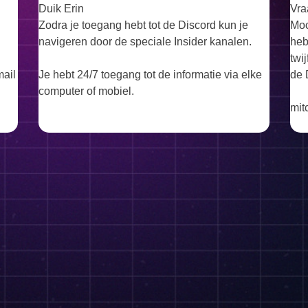
Duik Erin
Vra
Zodra je toegang hebt tot de Discord kun je
Moc
navigeren door de speciale Insider kanalen.
heb
twi
mail
Je hebt 24/7 toegang tot de informatie via elke
de 
computer of mobiel.
mit