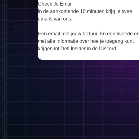
Check Je Email
In de aankomende 10 minuten krijg je twee
emails van ons.
Een email met jouw factuur. En een tweede e
met alle informatie over hoe je toegang kunt
krijgen tot Defi Insider in de Discord.