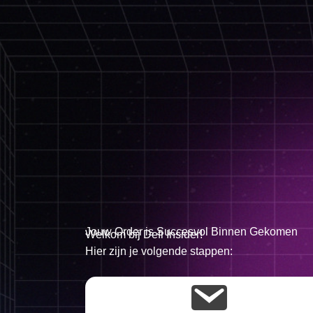
Jouw Order is Succesvol Binnen Gekomen
Welkom bij Defi Insider!
Hier zijn je volgende stappen: