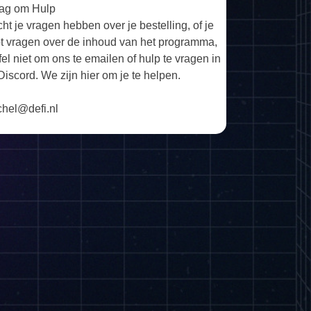
ag om Hulp
ht je vragen hebben over je bestelling, of je
t vragen over de inhoud van het programma,
jfel niet om ons te emailen of hulp te vragen in
Discord. We zijn hier om je te helpen.
chel@defi.nl